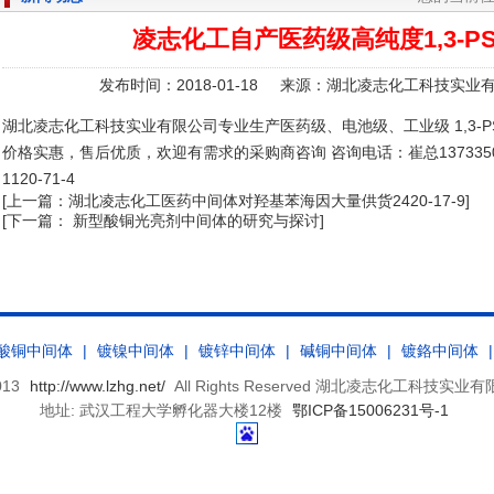
凌志化工自产医药级高纯度1,3-P
发布时间：2018-01-18 来源：湖北凌志化工科技实业
湖北凌志化工科技实业有限公司专业生产医药级、电池级、工业级 1,3-
价格实惠，售后优质，欢迎有需求的采购商咨询 咨询电话：崔总13733507588
1120-71-4
[上一篇：
湖北凌志化工医药中间体对羟基苯海因大量供货2420-17-9
]
[下一篇：
新型酸铜光亮剂中间体的研究与探讨
]
酸铜中间体
|
镀镍中间体
|
镀锌中间体
|
碱铜中间体
|
镀鉻中间体
013
http://www.lzhg.net/
All Rights Reserved 湖北凌志化工科技实
地址: 武汉工程大学孵化器大楼12楼
鄂ICP备15006231号-1